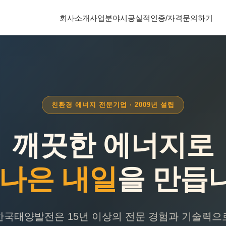
회사소개
사업분야
시공실적
인증/자격
문의하기
친환경 에너지 전문기업 · 2009년 설립
깨끗한 에너지로
 나은 내일
을 만듭
한국태양발전은 15년 이상의 전문 경험과 기술력으