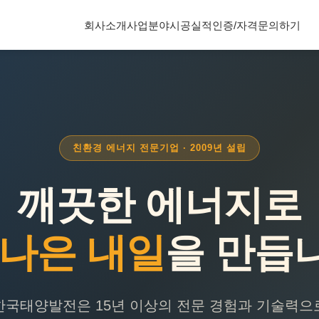
회사소개
사업분야
시공실적
인증/자격
문의하기
친환경 에너지 전문기업 · 2009년 설립
깨끗한 에너지로
 나은 내일
을 만듭
한국태양발전은 15년 이상의 전문 경험과 기술력으