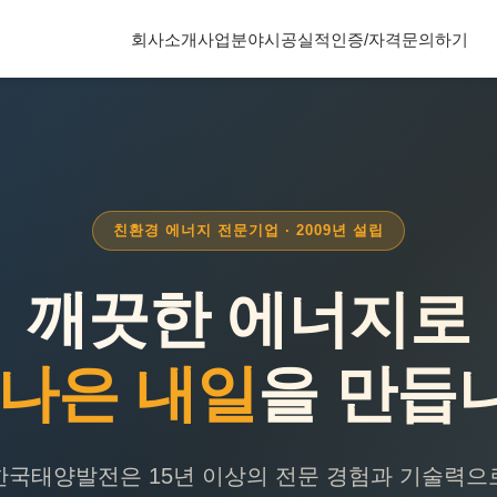
회사소개
사업분야
시공실적
인증/자격
문의하기
친환경 에너지 전문기업 · 2009년 설립
깨끗한 에너지로
 나은 내일
을 만듭
한국태양발전은 15년 이상의 전문 경험과 기술력으