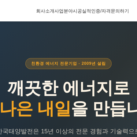
회사소개
사업분야
시공실적
인증/자격
문의하기
친환경 에너지 전문기업 · 2009년 설립
깨끗한 에너지로
 나은 내일
을 만듭
한국태양발전은 15년 이상의 전문 경험과 기술력으